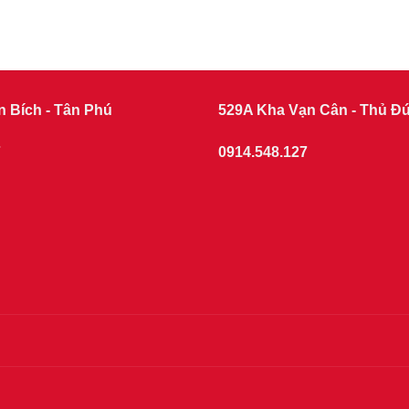
n Bích - Tân Phú
529A Kha Vạn Cân - Thủ Đ
7
0914.548.127