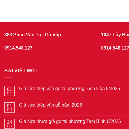
883 Phan Văn Trị - Gò Vấp
1047 Lũy Bá
0914.548.127
0914.548.12
BÀI VIẾT MỚI
Giá cửa thép vân gỗ tại phường Bình Hòa 8/2026
01
Th8
Không
có
bình
Giá cửa thép vân gỗ năm 2026
01
luận
ở
Th8
Không
Giá
có
cửa
bình
thép
Giá cửa nhựa giả gỗ tại phường Tam Bình 8/2026
24
luận
vân
ở
Th7
Không
gỗ