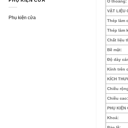
PHỤ KIỆN CỬA
Ô thoáng:
VẬT LIỆU 
Phụ kiện cửa
Thép làm 
Thép làm 
Chất liệu 
Bề mặt:
Độ dày cá
Kính trên 
KÍCH THƯ
Chiều rộn
Chiều cao
PHỤ KIỆN
Khoá:
Bản lề: