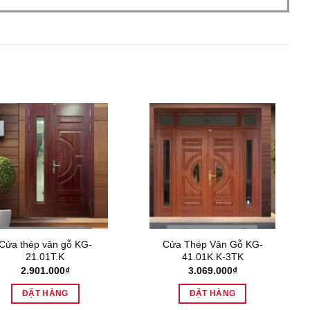
Cửa thép vân gỗ KG-
Cửa Thép Vân Gỗ KG-
21.01T.K
41.01K.K-3TK
2.901.000
₫
3.069.000
₫
ĐẶT HÀNG
ĐẶT HÀNG