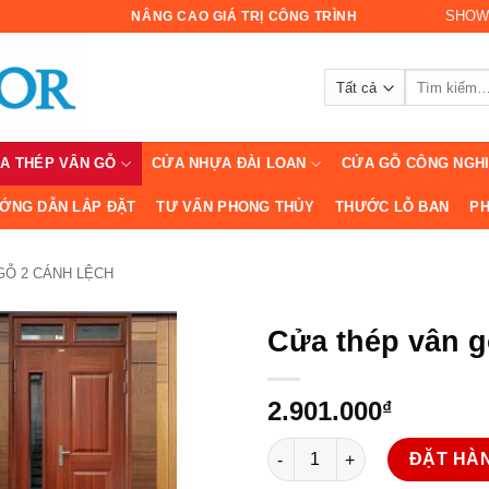
SHOW
NÂNG CAO GIÁ TRỊ CÔNG TRÌNH
Tìm
kiếm:
A THÉP VÂN GỖ
CỬA NHỰA ĐÀI LOAN
CỬA GỖ CÔNG NGH
ỚNG DẪN LẮP ĐẶT
TƯ VẤN PHONG THỦY
THƯỚC LỖ BAN
PH
GỖ 2 CÁNH LỆCH
Cửa thép vân g
2.901.000
₫
Cửa thép vân gỗ KG-21.06.K-
ĐẶT HÀ