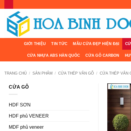
Bỏ
qua
nội
dung
GIỚI THIỆU
TIN TỨC
MẪU CỬA ĐẸP HIỆN ĐẠI
CỬ
CỬA NHỰA ABS HÀN QUỐC
CỬA GỖ CARBON
HƯ
TRANG CHỦ
/
SẢN PHẨM
/
CỬA THÉP VÂN GỖ
/
CỬA THÉP VÂN 
CỬA GỖ
HDF SƠN
HDF phủ VENEER
MDF phủ veneer