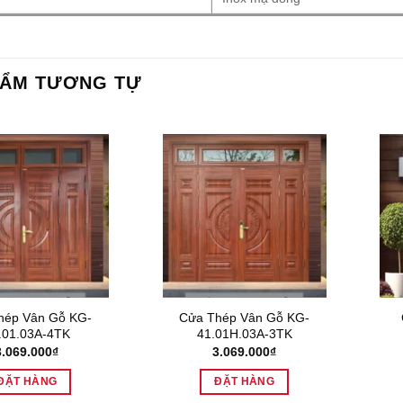
HẨM TƯƠNG TỰ
hép Vân Gỗ KG-
Cửa Thép Vân Gỗ KG-
.01.03A-4TK
41.01H.03A-3TK
3.069.000
₫
3.069.000
₫
ĐẶT HÀNG
ĐẶT HÀNG