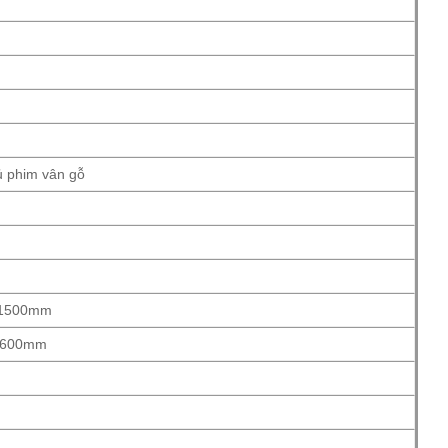
ủ phim vân gỗ
 1500mm
 2600mm