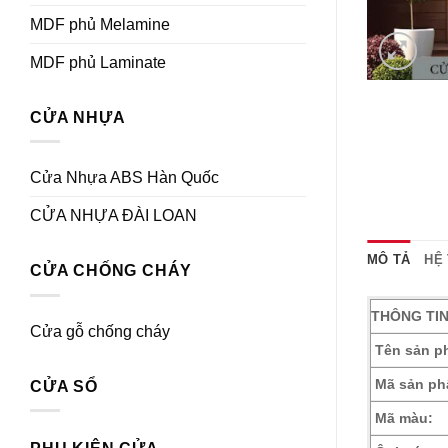
MDF phủ Melamine
MDF phủ Laminate
CỬA NHỰA
Cửa Nhựa ABS Hàn Quốc
CỬA NHỰA ĐÀI LOAN
MÔ TẢ
HỆ
CỬA CHỐNG CHÁY
THÔNG TI
Cửa gỗ chống cháy
Tên sản p
Mã sản ph
CỬA SỔ
Mã màu: