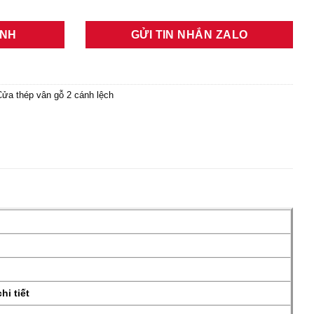
ANH
GỬI TIN NHẮN ZALO
ửa thép vân gỗ 2 cánh lệch
hi tiết