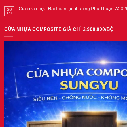
Giá
có
tại
cửa
bình
phường
thép
Giá cửa nhựa Đài Loan tại phường Phú Thuận 7/202
20
luận
Bình
vân
ở
Th7
Hòa
Không
gỗ
Giá
8/2026
có
năm
cửa
bình
2026
nhựa
luận
giả
CỬA NHỰA COMPOSITE GIẢ CHỈ 2.900.000/BỘ
ở
gỗ
Giá
tại
cửa
phường
nhựa
Tam
Đài
Bình
Loan
8/2026
tại
phường
Phú
Thuận
7/2026