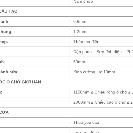
Nam chớp
CẤU TẠO
cánh:
0.8mm
khung:
1.2mm
thép:
Thép mạ điện
Dập pano – Sơn tĩnh điện – Ph
nh:
50mm
cánh cửa:
Kính cường lực 10mm
ỚC Ô CHỜ GIỚI HẠN
g:
1150mm ≤ Chiều rộng ô chờ ≤
:
2000mm ≤ Chiều cao ô chờ ≤
 CỬA
Theo yêu cầu
Inox mạ đồng