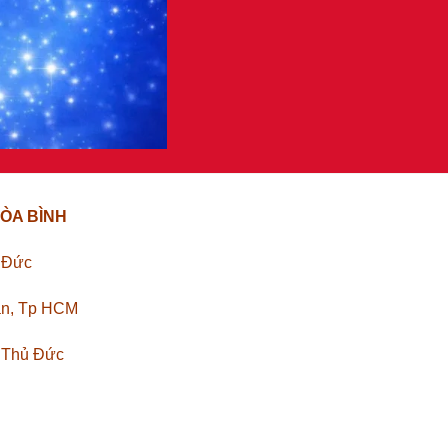
ÒA BÌNH
ủ Đức
ân, Tp HCM
. Thủ Đức