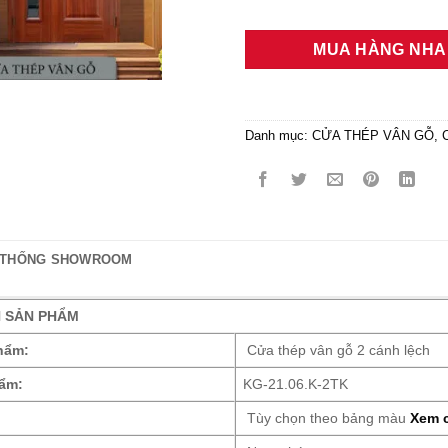
MUA HÀNG NH
Danh mục:
CỬA THÉP VÂN GỖ
,
C
 THỐNG SHOWROOM
N SẢN PHẨM
hẩm:
Cửa thép vân gỗ 2 cánh lệch
ẩm:
KG-21.06.K-2TK
Tùy chọn theo bảng màu
Xem c