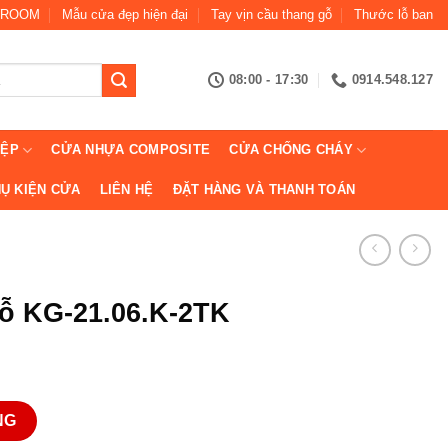
ROOM
Mẫu cửa đẹp hiện đại
Tay vịn cầu thang gỗ
Thước lỗ ban
08:00 - 17:30
0914.548.127
IỆP
CỬA NHỰA COMPOSITE
CỬA CHỐNG CHÁY
Ụ KIỆN CỬA
LIÊN HỆ
ĐẶT HÀNG VÀ THANH TOÁN
ỗ KG-21.06.K-2TK
2TK số lượng
NG