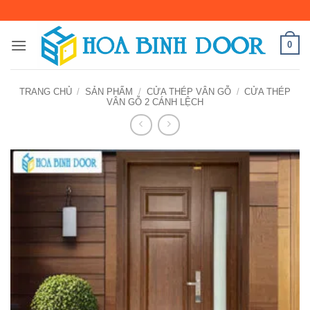
Bỏ
qua
nội
0
dung
TRANG CHỦ
/
SẢN PHẨM
/
CỬA THÉP VÂN GỖ
/
CỬA THÉP
VÂN GỖ 2 CÁNH LỆCH