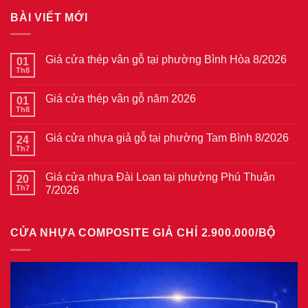
BÀI VIẾT MỚI
Giá cửa thép vân gỗ tại phường Bình Hòa 8/2026
01
Th8
Không
có
bình
Giá cửa thép vân gỗ năm 2026
01
luận
ở
Th8
Không
Giá
có
cửa
bình
thép
Giá cửa nhựa giả gỗ tại phường Tam Bình 8/2026
24
luận
vân
ở
Th7
Không
gỗ
Giá
có
tại
cửa
bình
phường
thép
Giá cửa nhựa Đài Loan tại phường Phú Thuận
20
luận
Bình
vân
ở
Th7
7/2026
Hòa
gỗ
Giá
8/2026
năm
Không
cửa
2026
có
nhựa
bình
giả
CỬA NHỰA COMPOSITE GIẢ CHỈ 2.900.000/BỘ
luận
gỗ
ở
tại
Giá
phường
cửa
Tam
nhựa
Bình
Đài
8/2026
Loan
tại
phường