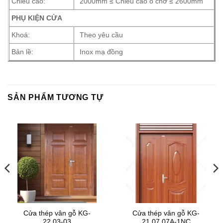
Chiều cao:
2000mm ≤ Chiều cao ô chờ ≤ 2600mm
PHỤ KIỆN CỬA
Khoá:
Theo yêu cầu
Bản lề:
Inox mạ đồng
SẢN PHẨM TƯƠNG TỰ
Cửa thép vân gỗ KG-
Cửa thép vân gỗ KG-
22.03-03
21.07.07A-1NC