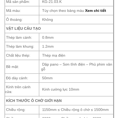
Mã sản phẩm:
KG-21.03.K
Mã màu:
Tùy chọn theo bảng màu
Xem chi tiết
Ô thoáng:
Không
VẬT LIỆU CẤU TẠO
Thép làm cánh:
0.8mm
Thép làm khung:
1.2mm
Chất liệu thép:
Thép mạ điện
Dập pano – Sơn tĩnh điện – Phủ phim vân
Bề mặt:
gỗ
Độ dày cánh:
50mm
Kính trên cánh
Kính cường lực 10mm
cửa:
KÍCH THƯỚC Ô CHỜ GIỚI HẠN
Chiều rộng:
1150mm ≤ Chiều rộng ô chờ ≤ 1500mm