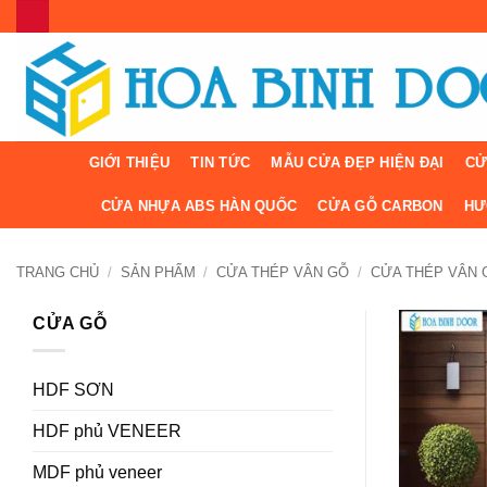
Bỏ
qua
nội
dung
GIỚI THIỆU
TIN TỨC
MẪU CỬA ĐẸP HIỆN ĐẠI
CỬ
CỬA NHỰA ABS HÀN QUỐC
CỬA GỖ CARBON
HƯ
TRANG CHỦ
/
SẢN PHẨM
/
CỬA THÉP VÂN GỖ
/
CỬA THÉP VÂN 
CỬA GỖ
HDF SƠN
HDF phủ VENEER
MDF phủ veneer