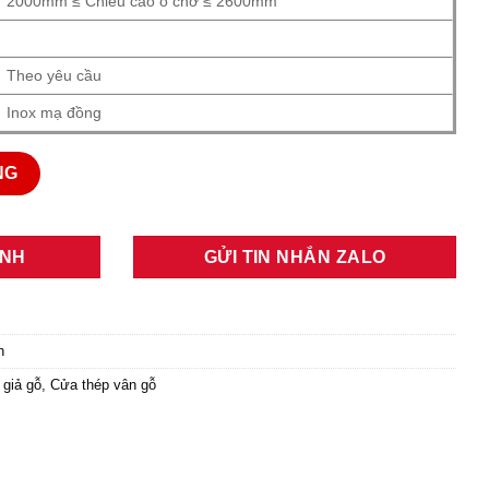
2000mm ≤ Chiều cao ô chờ ≤ 2600mm
Theo yêu cầu
Inox mạ đồng
 lượng
NG
ANH
GỬI TIN NHẮN ZALO
h
 giả gỗ
,
Cửa thép vân gỗ