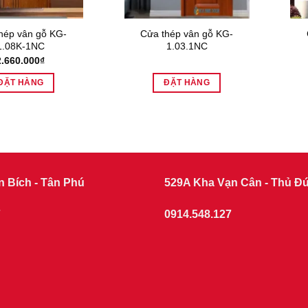
hép vân gỗ KG-
Cửa thép vân gỗ KG-
1.08K-1NC
1.03.1NC
2.660.000
₫
ĐẶT HÀNG
ĐẶT HÀNG
n Bích - Tân Phú
529A Kha Vạn Cân - Thủ Đ
7
0914.548.127