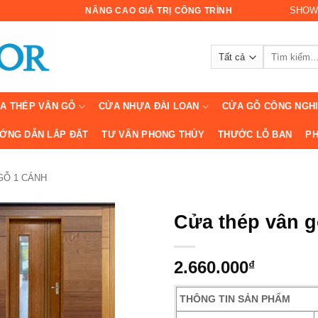
SHOW
NÂNG CAO GIÁ TRỊ CÔNG TRÌNH
Tìm
kiếm:
A THÉP VÂN GỖ
CỬA NHỰA ĐÀI LOAN
CỬA GỖ CÔNG NGH
ỚNG DẪN LẮP ĐẶT
TƯ VẤN PHONG THỦY
THƯỚC LỖ BAN
PH
GỖ 1 CÁNH
Cửa thép vân 
2.660.000
₫
THÔNG TIN SẢN PHẨM