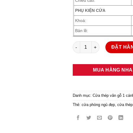
Chiều cao:
PHỤ KIỆN CỬA
Khoá:
Bản lề:
Cửa thép vân gỗ KG-1.08K số
ĐẶT HÀ
MUA HÀNG NH
Danh mục:
Cửa thép vân gỗ 1 cán
Thẻ:
cửa phòng ngủ đẹp
,
cửa thép