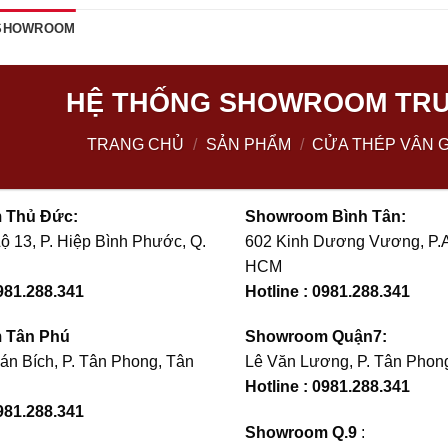
 SHOWROOM
HỆ THỐNG SHOWROOM TRƯ
TRANG CHỦ
/
SẢN PHẨM
/
CỬA THÉP VÂN 
 Thủ Đức:
Showroom Bình Tân:
ộ 13, P. Hiệp Bình Phước, Q.
602 Kinh Dương Vương, P.A
HCM
0981.288.341
Hotline : 0981.288.341
 Tân Phú
Showroom Quận7:
án Bích, P. Tân Phong, Tân
Lê Văn Lương, P. Tân Phong
Hotline : 0981.288.341
981.288.341
Showroom Q.9
: