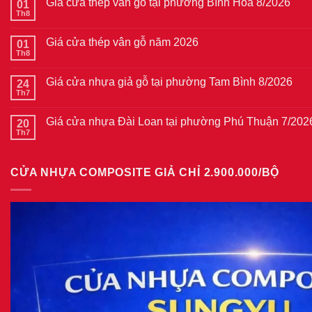
Giá cửa thép vân gỗ tại phường Bình Hòa 8/2026
01
Th8
Không
có
bình
Giá cửa thép vân gỗ năm 2026
01
luận
ở
Th8
Không
Giá
có
cửa
bình
thép
Giá cửa nhựa giả gỗ tại phường Tam Bình 8/2026
24
luận
vân
ở
Th7
Không
gỗ
Giá
có
tại
cửa
bình
phường
thép
Giá cửa nhựa Đài Loan tại phường Phú Thuận 7/202
20
luận
Bình
vân
ở
Th7
Hòa
Không
gỗ
Giá
8/2026
có
năm
cửa
bình
2026
nhựa
luận
giả
CỬA NHỰA COMPOSITE GIẢ CHỈ 2.900.000/BỘ
ở
gỗ
Giá
tại
cửa
phường
nhựa
Tam
Đài
Bình
Loan
8/2026
tại
phường
Phú
Thuận
7/2026