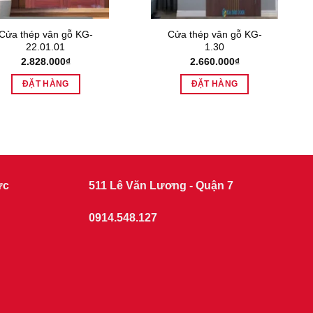
Cửa thép vân gỗ KG-
Cửa thép vân gỗ KG-
22.01.01
1.30
2.828.000
₫
2.660.000
₫
ĐẶT HÀNG
ĐẶT HÀNG
ức
511 Lê Văn Lương - Quận 7
0914.548.127