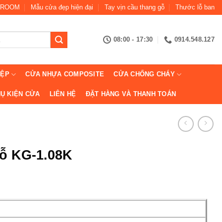
ROOM
Mẫu cửa đẹp hiện đại
Tay vịn cầu thang gỗ
Thước lỗ ban
08:00 - 17:30
0914.548.127
IỆP
CỬA NHỰA COMPOSITE
CỬA CHỐNG CHÁY
Ụ KIỆN CỬA
LIÊN HỆ
ĐẶT HÀNG VÀ THANH TOÁN
gỗ KG-1.08K