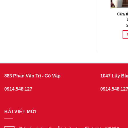
ân gỗ KG-
Cửa thép vân gỗ KG-
Cửa t
31
1.08
.000
₫
HÀNG
ĐẶT HÀNG
883 Phan Văn Trị - Gò Vấp
1047 Lũy Bá
0914.548.127
0914.548.12
BÀI VIẾT MỚI