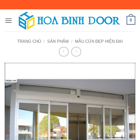
Bỏ
qua
nội
0
dung
TRANG CHỦ
/
SẢN PHẨM
/
MẪU CỬA ĐẸP HIỆN ĐẠI