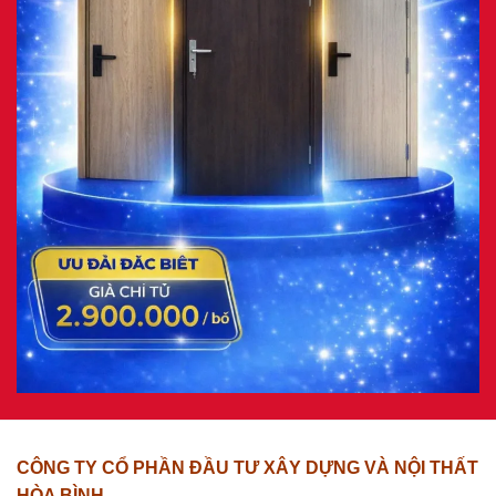
CÔNG TY CỔ PHẦN ĐẦU TƯ XÂY DỰNG VÀ NỘI THẤT
HÒA BÌNH