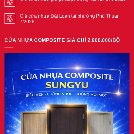
vân
ở
Th7
Không
gỗ
Giá
có
tại
cửa
bình
phường
thép
Giá cửa nhựa Đài Loan tại phường Phú Thuận
20
luận
Bình
vân
ở
Th7
7/2026
Hòa
gỗ
Giá
8/2026
năm
Không
cửa
2026
có
nhựa
bình
giả
CỬA NHỰA COMPOSITE GIẢ CHỈ 2.900.000/BỘ
luận
gỗ
ở
tại
Giá
phường
cửa
Tam
nhựa
Bình
Đài
8/2026
Loan
tại
phường
Phú
Thuận
7/2026