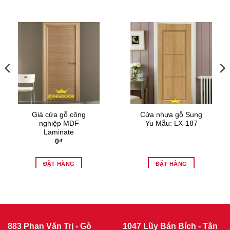
Giá cửa gỗ công
Cửa nhựa gỗ Sung
nghiệp MDF
Yu Mẫu: LX-187
Laminate
0
₫
ĐẶT HÀNG
ĐẶT HÀNG
.
883 Phan Văn Trị - Gò
1047 Lũy Bán Bích - Tân