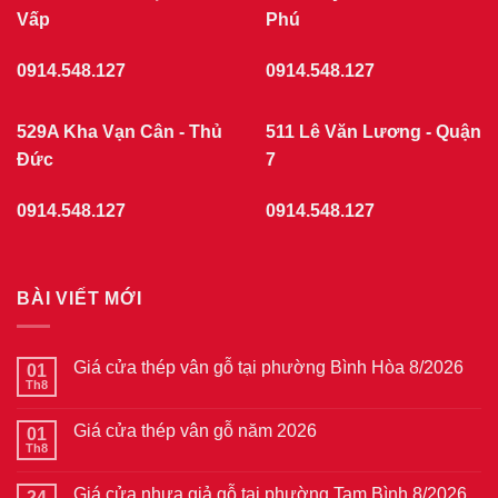
Vấp
Phú
0914.548.127
0914.548.127
529A Kha Vạn Cân - Thủ
511 Lê Văn Lương - Quận
Đức
7
0914.548.127
0914.548.127
BÀI VIẾT MỚI
Giá cửa thép vân gỗ tại phường Bình Hòa 8/2026
01
Th8
Không
có
bình
Giá cửa thép vân gỗ năm 2026
01
luận
ở
Th8
Không
Giá
có
cửa
bình
thép
Giá cửa nhựa giả gỗ tại phường Tam Bình 8/2026
24
luận