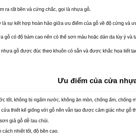
àm ra rất bền và cứng chắc, gọi là nhựa gỗ.
ày là sự kết hợp hoàn hảo giữa ưu điểm của gỗ về độ cứng và 
a gỗ có độ bám cao nên có thể sơn màu hoặc dán da tùy ý và 
nhựa gỗ được đúc theo khuôn có sẵn và được khắc họa tiết tạo
Ưu điểm của cửa nhự
ớc tốt, không bị ngấm nước, không ăn mòn, chống ẩm, chống m
cửa thiết kế giống với gỗ nên vẫn tạo được cảm giác như gỗ th
sơn giả gỗ dễ lau chùi.
cách nhiệt tốt, độ bền cao.