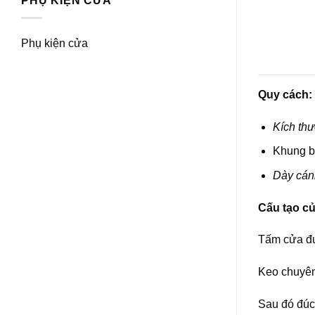
PHỤ KIỆN CỬA
Phụ kiện cửa
Quy cách:
Kích thư
Khung b
Dày cán
Cấu tạo c
Tấm cửa đư
Keo chuyên 
Sau đó đúc