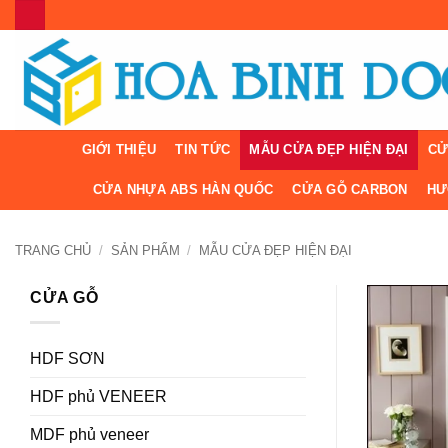
Bỏ
qua
nội
dung
GIỚI THIỆU
TIN TỨC
MẪU CỬA ĐẸP HIỆN ĐẠI
CỬ
CỬA NHỰA ABS HÀN QUỐC
CỬA GỖ CARBON
HƯ
TRANG CHỦ
/
SẢN PHẨM
/
MẪU CỬA ĐẸP HIỆN ĐẠI
CỬA GỖ
HDF SƠN
HDF phủ VENEER
MDF phủ veneer