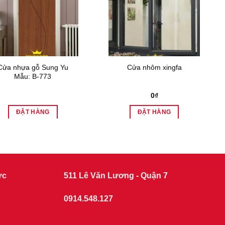
Cửa nhựa gỗ Sung Yu
Cửa nhôm xingfa
Mẫu: B-773
0
₫
ĐẶT HÀNG
ĐẶT HÀNG
ức
511 Lê Văn Lương - Quận 7
0914.548.127