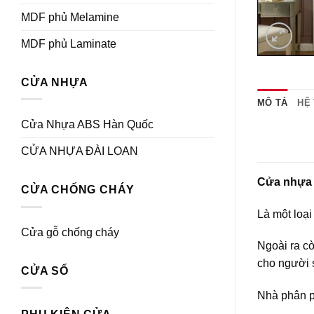
MDF phủ Melamine
MDF phủ Laminate
CỬA NHỰA
MÔ TẢ
HỆ
Cửa Nhựa ABS Hàn Quốc
CỬA NHỰA ĐÀI LOAN
Cửa nhựa
CỬA CHỐNG CHÁY
Là một loạ
Cửa gỗ chống cháy
Ngoài ra c
cho người 
CỬA SỔ
Nhà phân p