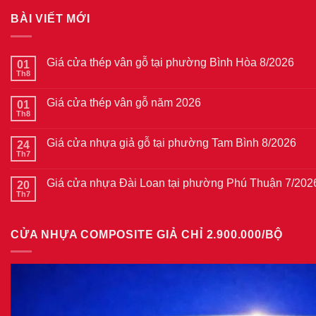
BÀI VIẾT MỚI
Giá cửa thép vân gỗ tại phường Bình Hòa 8/2026
01
Th8
Không
có
bình
Giá cửa thép vân gỗ năm 2026
01
luận
ở
Th8
Không
Giá
có
cửa
bình
thép
Giá cửa nhựa giả gỗ tại phường Tam Bình 8/2026
24
luận
vân
ở
Th7
Không
gỗ
Giá
có
tại
cửa
bình
phường
thép
Giá cửa nhựa Đài Loan tại phường Phú Thuận 7/202
20
luận
Bình
vân
ở
Th7
Hòa
Không
gỗ
Giá
8/2026
có
năm
cửa
bình
2026
nhựa
luận
giả
CỬA NHỰA COMPOSITE GIẢ CHỈ 2.900.000/BỘ
ở
gỗ
Giá
tại
cửa
phường
nhựa
Tam
Đài
Bình
Loan
8/2026
tại
phường
Phú
Thuận