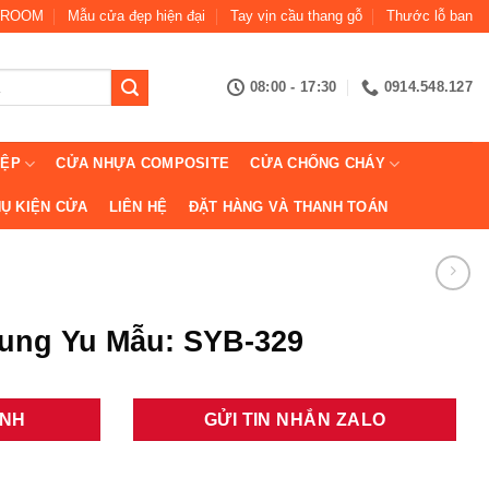
ROOM
Mẫu cửa đẹp hiện đại
Tay vịn cầu thang gỗ
Thước lỗ ban
08:00 - 17:30
0914.548.127
IỆP
CỬA NHỰA COMPOSITE
CỬA CHỐNG CHÁY
Ụ KIỆN CỬA
LIÊN HỆ
ĐẶT HÀNG VÀ THANH TOÁN
ung Yu Mẫu: SYB-329
ANH
GỬI TIN NHẮN ZALO