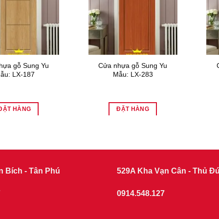
hựa gỗ Sung Yu
Cửa nhựa gỗ Sung Yu
ẫu: LX-187
Mẫu: LX-283
ĐẶT HÀNG
ĐẶT HÀNG
n Bích - Tân Phú
529A Kha Vạn Cân - Thủ Đ
7
0914.548.127