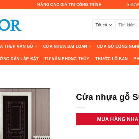
SHOW
NÂNG CAO GIÁ TRỊ CÔNG TRÌNH
Tìm
kiếm:
A THÉP VÂN GỖ
CỬA NHỰA ĐÀI LOAN
CỬA GỖ CÔNG NGH
ỚNG DẪN LẮP ĐẶT
TƯ VẤN PHONG THỦY
THƯỚC LỖ BAN
PH
Cửa nhựa gỗ S
MUA HÀNG NH