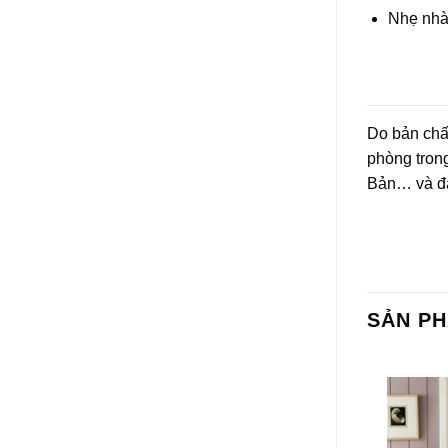
Nhẹ nhà
Do bản chấ
phòng tron
Bản… và đặ
SẢN P