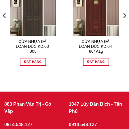
CỬA NHỰA ĐÀI
CỬA NHỰA ĐÀI
LOAN ĐÚC KD.03-
LOAN ĐÚC KD.04-
805
804A1g
ĐẶT HÀNG
ĐẶT HÀNG
883 Phan Văn Trị - Gò
1047 Lũy Bán Bích - Tân
Vấp
Phú
0914.548.127
0914.548.127