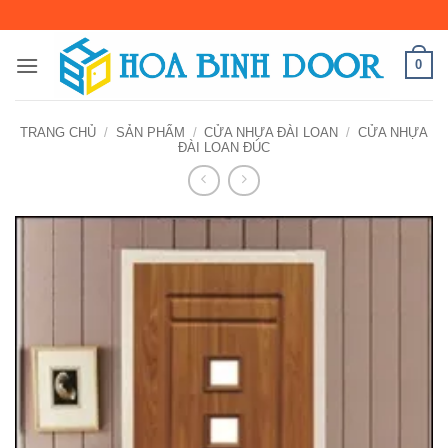
Bỏ
qua
nội
0
dung
TRANG CHỦ
/
SẢN PHẨM
/
CỬA NHỰA ĐÀI LOAN
/
CỬA NHỰA
ĐÀI LOAN ĐÚC