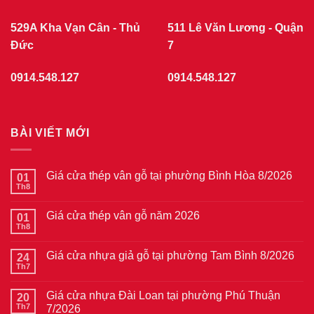
529A Kha Vạn Cân - Thủ
511 Lê Văn Lương - Quận
Đức
7
0914.548.127
0914.548.127
BÀI VIẾT MỚI
Giá cửa thép vân gỗ tại phường Bình Hòa 8/2026
01
Th8
Không
có
bình
Giá cửa thép vân gỗ năm 2026
01
luận
ở
Th8
Không
Giá
có
cửa
bình
thép
Giá cửa nhựa giả gỗ tại phường Tam Bình 8/2026
24
luận
vân
ở
Th7
Không
gỗ
Giá
có
tại
cửa
bình
phường
thép
Giá cửa nhựa Đài Loan tại phường Phú Thuận
20
luận
Bình
vân
ở
Th7
7/2026
Hòa
gỗ