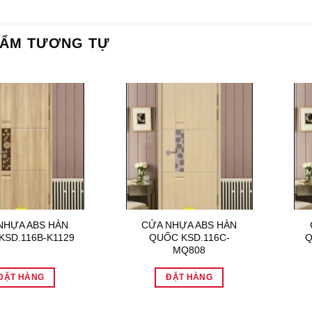
HẨM TƯƠNG TỰ
NHỰA ABS HÀN
CỬA NHỰA ABS HÀN
KSD.116B-K1129
QUỐC KSD.116C-
Q
MQ808
ĐẶT HÀNG
ĐẶT HÀNG