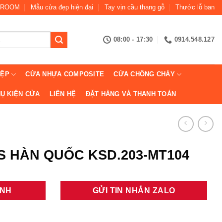
ROOM
Mẫu cửa đẹp hiện đại
Tay vịn cầu thang gỗ
Thước lỗ ban
08:00 - 17:30
0914.548.127
IỆP
CỬA NHỰA COMPOSITE
CỬA CHỐNG CHÁY
Ụ KIỆN CỬA
LIÊN HỆ
ĐẶT HÀNG VÀ THANH TOÁN
 HÀN QUỐC KSD.203-MT104
ANH
GỬI TIN NHẮN ZALO