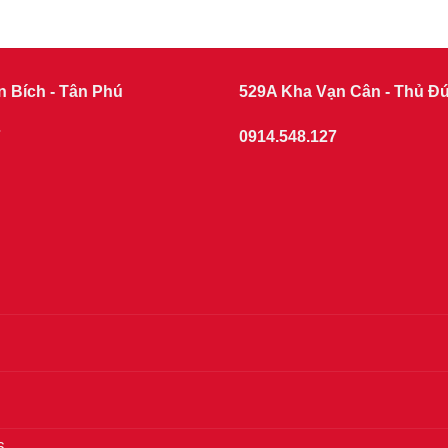
n Bích - Tân Phú
529A Kha Vạn Cân - Thủ Đ
7
0914.548.127