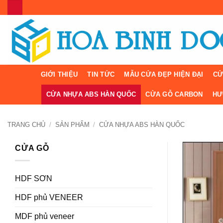
Bỏ
qua
nội
dung
GIỚI THIỆU
TIN TỨC
MẪU CỬA ĐẸP HIỆN ĐẠI
CỬ
CỬA NHỰA ABS HÀN QUỐC
CỬA GỖ CARBON
HƯ
TRANG CHỦ
/
SẢN PHẨM
/
CỬA NHỰA ABS HÀN QUỐC
CỬA GỖ
HDF SƠN
HDF phủ VENEER
MDF phủ veneer