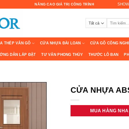
SHOW
NÂNG CAO GIÁ TRỊ CÔNG TRÌNH
Tìm
kiếm:
A THÉP VÂN GỖ
CỬA NHỰA ĐÀI LOAN
CỬA GỖ CÔNG NGH
ỚNG DẪN LẮP ĐẶT
TƯ VẤN PHONG THỦY
THƯỚC LỖ BAN
PH
CỬA NHỰA ABS
MUA HÀNG NH