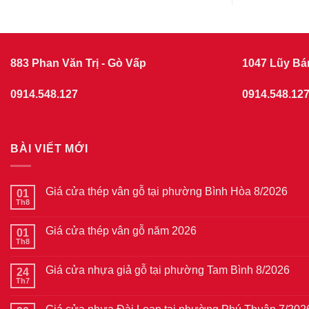
883 Phan Văn Trị - Gò Vấp
1047 Lũy Bá
0914.548.127
0914.548.12
BÀI VIẾT MỚI
Giá cửa thép vân gỗ tại phường Bình Hòa 8/2026
01
Th8
Không
có
bình
Giá cửa thép vân gỗ năm 2026
01
luận
ở
Th8
Không
Giá
có
cửa
bình
thép
Giá cửa nhựa giả gỗ tại phường Tam Bình 8/2026
24
luận
vân
ở
Th7
Không
gỗ
Giá
có
tại
cửa
bình
phường
thép