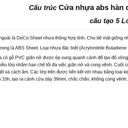
Cửa nhựa abs hàn 
Cấu trúc
cấu tạo 5 L
ngoài là DeCo-Sheet nhựa thông hợp tính. Cho bề mặt giống nh
trong là ABS Sheet. Loại nhựa đặc biệt (Acrylonitrile Butadiene
a có gỗ PVC giãn nở được ép xung quanh cánh để tạo độ vững 
iều lớp nhằm hạn chế tối đa việc giãn nở và cong vênh. Cuối 
ệt và cách âm. Các lớp trên được liên kết với nhau bằng loại k
an 10h, tạo ra cánh cửa dày 39mm, chắc chắn, không cong vên