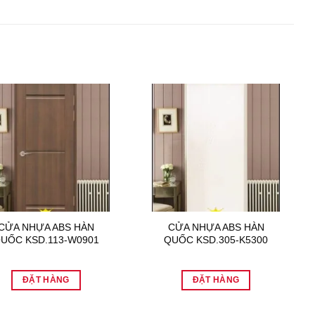
CỬA NHỰA ABS HÀN
CỬA NHỰA ABS HÀN
UỐC KSD.113-W0901
QUỐC KSD.305-K5300
ĐẶT HÀNG
ĐẶT HÀNG