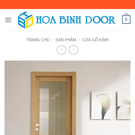
Bỏ
qua
nội
0
dung
TRANG CHỦ
/
SẢN PHẨM
/
CỬA GỖ KÍNH