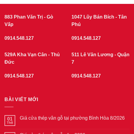
883 Phan Văn Trị - Gò
1047 Lũy Bán Bích - Tân
Vấp
Phú
0914.548.127
0914.548.127
529A Kha Vạn Cân - Thủ
511 Lê Văn Lương - Quận
Đức
7
0914.548.127
0914.548.127
BÀI VIẾT MỚI
Giá cửa thép vân gỗ tại phường Bình Hòa 8/2026
01
Th8
Không
có
bình