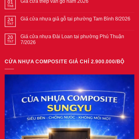
Giá cửa thép vân gỗ năm 2026
01
luận
ở
Th8
Không
Giá
có
cửa
bình
thép
Giá cửa nhựa giả gỗ tại phường Tam Bình 8/2026
24
luận
vân
ở
Th7
Không
gỗ
Giá
có
tại
cửa
bình
phường
thép
Giá cửa nhựa Đài Loan tại phường Phú Thuận
20
luận
Bình
vân
ở
Th7
7/2026
Hòa
gỗ
Giá
8/2026
năm
Không
cửa
2026
có
nhựa
bình
giả
CỬA NHỰA COMPOSITE GIẢ CHỈ 2.900.000/BỘ
luận
gỗ
ở
tại
Giá
phường
cửa
Tam
nhựa
Bình
Đài
8/2026
Loan
tại
phường
Phú
Thuận
7/2026