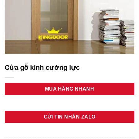
Cửa gỗ kính cường lực
MUA HÀNG NHANH
GỬI TIN NHẮN ZALO