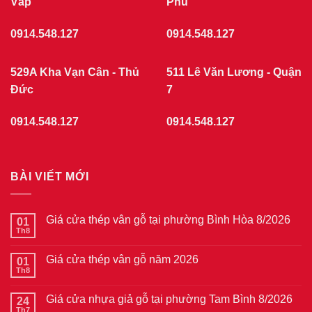
Vấp
Phú
0914.548.127
0914.548.127
529A Kha Vạn Cân - Thủ
511 Lê Văn Lương - Quận
Đức
7
0914.548.127
0914.548.127
BÀI VIẾT MỚI
Giá cửa thép vân gỗ tại phường Bình Hòa 8/2026
01
Th8
Không
có
bình
Giá cửa thép vân gỗ năm 2026
01
luận
ở
Th8
Không
Giá
có
cửa
bình
thép
Giá cửa nhựa giả gỗ tại phường Tam Bình 8/2026
24
luận
vân
ở
Th7