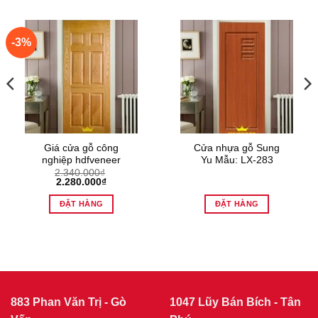
-3%
Giá cửa gỗ công
Cửa nhựa gỗ Sung
nghiệp hdfveneer
Yu Mẫu: LX-283
2.340.000
₫
Giá
Giá
2.280.000
₫
gốc
hiện
là:
tại
ĐẶT HÀNG
ĐẶT HÀNG
2.340.000₫.
là:
2.280.000₫.
883 Phan Văn Trị - Gò
1047 Lũy Bán Bích - Tân