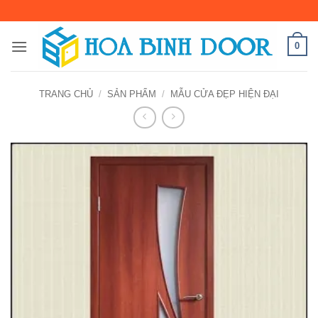
Bỏ
qua
nội
0
dung
TRANG CHỦ
/
SẢN PHẨM
/
MẪU CỬA ĐẸP HIỆN ĐẠI