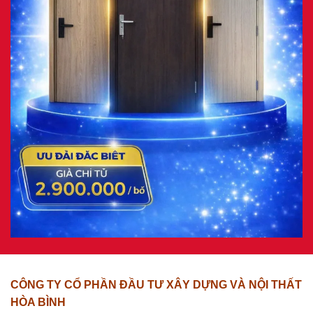
CÔNG TY CỔ PHẦN ĐẦU TƯ XÂY DỰNG VÀ NỘI THẤT
HÒA BÌNH