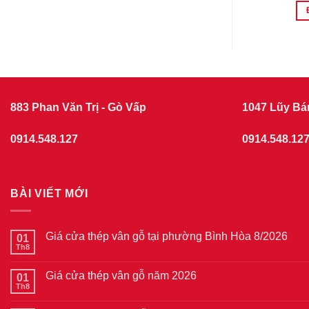
HÀNG
ĐẶT HÀNG
883 Phan Văn Trị - Gò Vấp
1047 Lũy Bá
0914.548.127
0914.548.12
BÀI VIẾT MỚI
Giá cửa thép vân gỗ tại phường Bình Hòa 8/2026
01
Th8
Không
có
bình
Giá cửa thép vân gỗ năm 2026
01
luận
ở
Th8
Không
Giá
có
cửa
bình