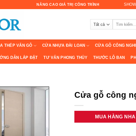
SHOW
NÂNG CAO GIÁ TRỊ CÔNG TRÌNH
Tìm
kiếm:
A THÉP VÂN GỖ
CỬA NHỰA ĐÀI LOAN
CỬA GỖ CÔNG NGH
ỚNG DẪN LẮP ĐẶT
TƯ VẤN PHONG THỦY
THƯỚC LỖ BAN
PH
Cửa gỗ công n
MUA HÀNG NH