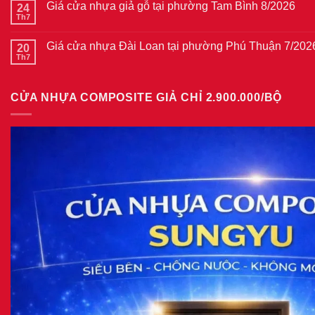
thép
Giá cửa nhựa giả gỗ tại phường Tam Bình 8/2026
24
luận
vân
ở
Th7
Không
gỗ
Giá
có
tại
cửa
bình
phường
thép
Giá cửa nhựa Đài Loan tại phường Phú Thuận 7/202
20
luận
Bình
vân
ở
Th7
Hòa
Không
gỗ
Giá
8/2026
có
năm
cửa
bình
2026
nhựa
luận
giả
CỬA NHỰA COMPOSITE GIẢ CHỈ 2.900.000/BỘ
ở
gỗ
Giá
tại
cửa
phường
nhựa
Tam
Đài
Bình
Loan
8/2026
tại
phường
Phú
Thuận
7/2026