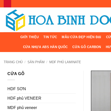
Bỏ
qua
nội
dung
GIỚI THIỆU
TIN TỨC
MẪU CỬA ĐẸP HIỆN ĐẠI
CỬ
CỬA NHỰA ABS HÀN QUỐC
CỬA GỖ CARBON
HƯ
TRANG CHỦ
/
SẢN PHẨM
/
MDF PHỦ LAMINATE
CỬA GỖ
HDF SƠN
HDF phủ VENEER
MDF phủ veneer