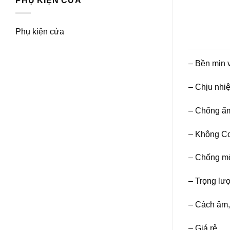
PHỤ KIỆN CỬA
Phụ kiện cửa
– Bền mịn 
– Chịu nhiệt
– Chống ẩm
– Không Con
– Chống mối
– Trọng lượ
– Cách âm, 
– Giá rẻ