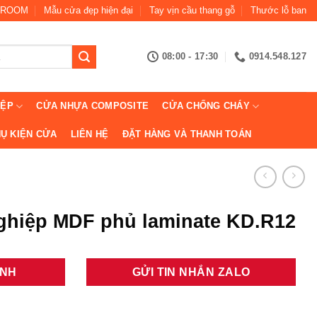
ROOM
Mẫu cửa đẹp hiện đại
Tay vịn cầu thang gỗ
Thước lỗ ban
08:00 - 17:30
0914.548.127
IỆP
CỬA NHỰA COMPOSITE
CỬA CHỐNG CHÁY
Ụ KIỆN CỬA
LIÊN HỆ
ĐẶT HÀNG VÀ THANH TOÁN
ghiệp MDF phủ laminate KD.R12
ANH
GỬI TIN NHẮN ZALO