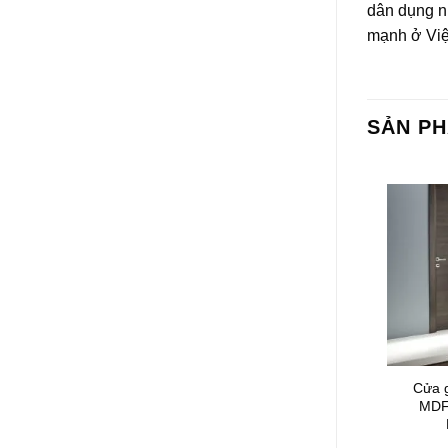
dân dụng n
mạnh ở Việ
SẢN P
ng nghiệp
Cửa gỗ công nghiệp
Cửa 
laminate
MDF phủ laminate
MDF
M1
KD.5GL