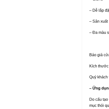
– Dễ lắp đặ
– Sản xuất
– Đa màu sắ
Báo giá cử
Kích thước 
Quý khách v
– Ứng dụng
Do cấu tạo 
mục thói q