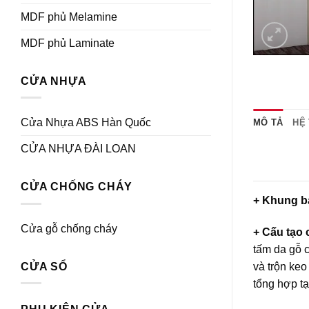
MDF phủ Melamine
MDF phủ Laminate
CỬA NHỰA
Cửa Nhựa ABS Hàn Quốc
MÔ TẢ
HỆ
CỬA NHỰA ĐÀI LOAN
CỬA CHỐNG CHÁY
+ Khung b
Cửa gỗ chống cháy
+ Cấu tạo
tấm da
gỗ 
và trộn ke
CỬA SỔ
tổng hợp tạ