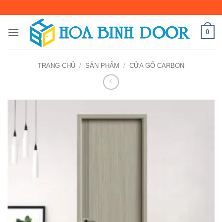
Bỏ
qua
nội
0
dung
TRANG CHỦ
/
SẢN PHẨM
/
CỬA GỖ CARBON