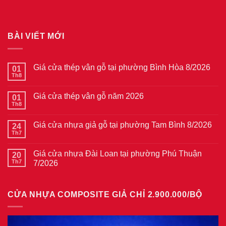
BÀI VIẾT MỚI
Giá cửa thép vân gỗ tại phường Bình Hòa 8/2026
01
Th8
Không
có
bình
Giá cửa thép vân gỗ năm 2026
01
luận
ở
Th8
Không
Giá
có
cửa
bình
thép
Giá cửa nhựa giả gỗ tại phường Tam Bình 8/2026
24
luận
vân
ở
Th7
Không
gỗ
Giá
có
tại
cửa
bình
phường
thép
Giá cửa nhựa Đài Loan tại phường Phú Thuận
20
luận
Bình
vân
ở
Th7
7/2026
Hòa
gỗ
Giá
8/2026
năm
Không
cửa
2026
có
nhựa
bình
giả
CỬA NHỰA COMPOSITE GIẢ CHỈ 2.900.000/BỘ
luận
gỗ
ở
tại
Giá
phường
cửa
Tam
nhựa
Bình
Đài