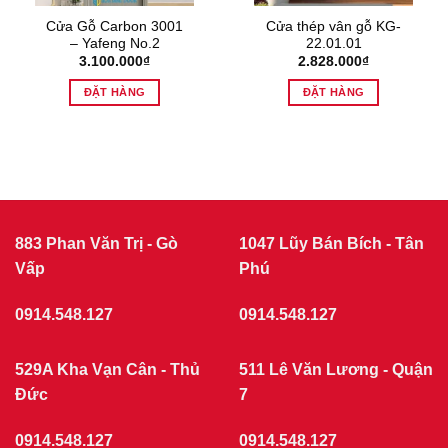
Cửa Gỗ Carbon 3001
Cửa thép vân gỗ KG-
– Yafeng No.2
22.01.01
3.100.000
₫
2.828.000
₫
ĐẶT HÀNG
ĐẶT HÀNG
883 Phan Văn Trị - Gò
1047 Lũy Bán Bích - Tân
Vấp
Phú
0914.548.127
0914.548.127
529A Kha Vạn Cân - Thủ
511 Lê Văn Lương - Quận
Đức
7
0914.548.127
0914.548.127