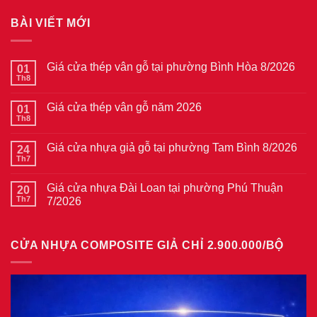
BÀI VIẾT MỚI
Giá cửa thép vân gỗ tại phường Bình Hòa 8/2026
01
Th8
Không
có
bình
Giá cửa thép vân gỗ năm 2026
01
luận
ở
Th8
Không
Giá
có
cửa
bình
thép
Giá cửa nhựa giả gỗ tại phường Tam Bình 8/2026
24
luận
vân
ở
Th7
Không
gỗ
Giá
có
tại
cửa
bình
phường
thép
Giá cửa nhựa Đài Loan tại phường Phú Thuận
20
luận
Bình
vân
ở
Th7
7/2026
Hòa
gỗ
Giá
8/2026
năm
Không
cửa
2026
có
nhựa
bình
giả
CỬA NHỰA COMPOSITE GIẢ CHỈ 2.900.000/BỘ
luận
gỗ
ở
tại
Giá
phường
cửa
Tam
nhựa
Bình
Đài
8/2026
Loan
tại
phường