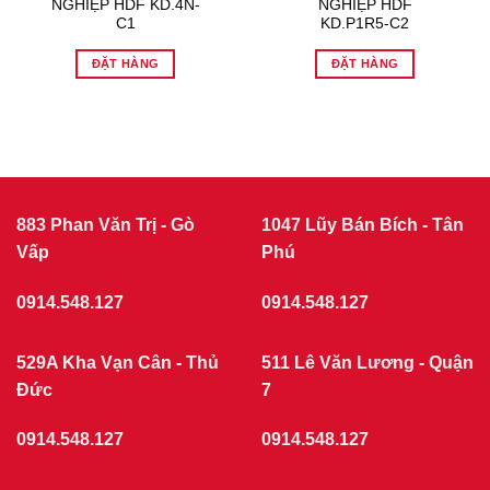
NGHIỆP HDF KD.4N-
NGHIỆP HDF
C1
KD.P1R5-C2
ĐẶT HÀNG
ĐẶT HÀNG
883 Phan Văn Trị - Gò
1047 Lũy Bán Bích - Tân
Vấp
Phú
0914.548.127
0914.548.127
529A Kha Vạn Cân - Thủ
511 Lê Văn Lương - Quận
Đức
7
0914.548.127
0914.548.127