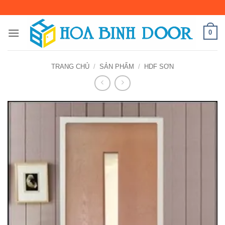
Bỏ
qua
nội
0
dung
TRANG CHỦ
/
SẢN PHẨM
/
HDF SƠN